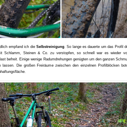
dlich empfand ich die
Selbstreinigung
. So lange es dauerte um das Profil 
it Schlamm, Steinen & Co. zu verstopfen, so schnell war es wieder v
llast befreit. Einige wenige Radumdrehungen genügten um den ganzen Schmu
u lassen. Die großen Freiräume zwischen den einzelnen Profilblöcken bot
haftungsfläche.