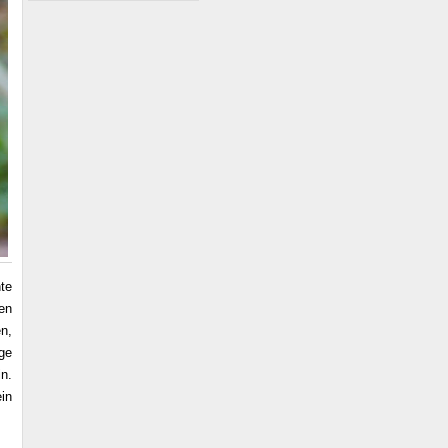
te
en
n,
ge
in.
in