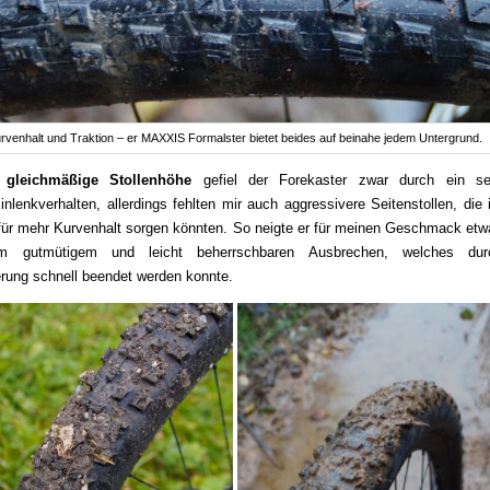
rvenhalt und Traktion – er MAXXIS Formalster bietet beides auf beinahe jedem Untergrund.
e
gleichmäßige Stollenhöhe
gefiel der Forekaster zwar durch ein se
lenkverhalten, allerdings fehlten mir auch aggressivere Seitenstollen, die 
für mehr Kurvenhalt sorgen könnten. So neigte er für meinen Geschmack etw
m gutmütigem und leicht beherrschbaren Ausbrechen, welches dur
rung schnell beendet werden konnte.