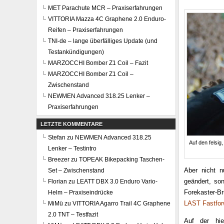
MET Parachute MCR – Praxiserfahrungen
VITTORIA Mazza 4C Graphene 2.0 Enduro-
Reifen – Praxiserfahrungen
TNI-de – lange überfälliges Update (und
Testankündigungen)
MARZOCCHI Bomber Z1 Coil – Fazit
MARZOCCHI Bomber Z1 Coil –
Zwischenstand
NEWMEN Advanced 318.25 Lenker –
Praxiserfahrungen
LETZTE KOMMENTARE
Stefan
zu
NEWMEN Advanced 318.25
Auf den felsi
Lenker – Testintro
Breezer
zu
TOPEAK Bikepacking Taschen-
Aber nicht n
Set – Zwischenstand
geändert, so
Florian
zu
LEATT DBX 3.0 Enduro Vario-
Forekaster-Br
Helm – Praxiseindrücke
LAST Fastfor
MiMü
zu
VITTORIA Agarro Trail 4C Graphene
2.0 TNT – Testfazit
Auf der hi