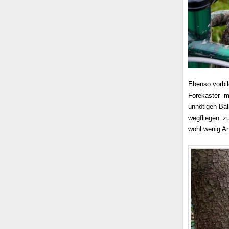
Ebenso vorbil
Forekaster m
unnötigen Ba
wegfliegen z
wohl wenig An