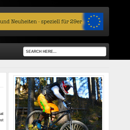
at
st