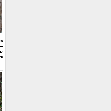
des
om
tz
en