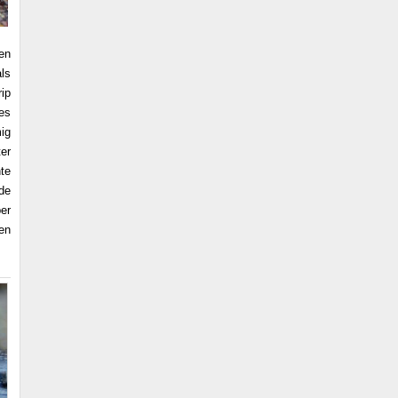
en
ls
ip
es
ig
ter
te
nde
er
en