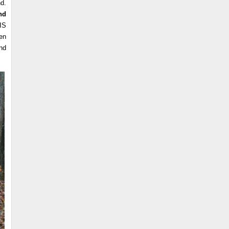
d.
nd
IS
en
nd