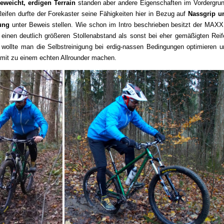
eweicht, erdigen Terrain
standen aber andere Eigenschaften im Vordergrun
Reifen durfte der Forekaster seine Fähigkeiten hier in Bezug auf
Nassgrip u
ung
unter Beweis stellen. Wie schon im Intro beschrieben besitzt der MAXX
 einen deutlich größeren Stollenabstand als sonst bei eher gemäßigten Reif
 wollte man die Selbstreinigung bei erdig-nassen Bedingungen optimieren u
mit zu einem echten Allrounder machen.