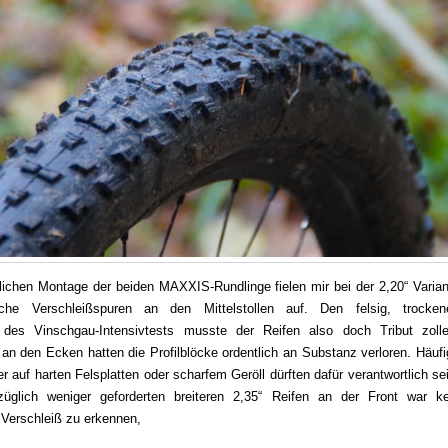
lichen Montage der beiden MAXXIS-Rundlinge fielen mir bei der 2,20“ Varian
liche Verschleißspuren an den Mittelstollen auf. Den felsig, trocken
des Vinschgau-Intensivtests musste der Reifen also doch Tribut zolle
an den Ecken hatten die Profilblöcke ordentlich an Substanz verloren. Häufi
auf harten Felsplatten oder scharfem Geröll dürften dafür verantwortlich se
üglich weniger geforderten breiteren 2,35“ Reifen an der Front war ke
Verschleiß zu erkennen,