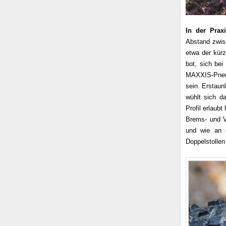
In der Prax
Abstand zwisc
etwa der kürz
bot, sich be
MAXXIS-Pneu 
sein. Erstaun
wühlt sich d
Profil erlaubt
Brems- und Vo
und wie an d
Doppelstollen