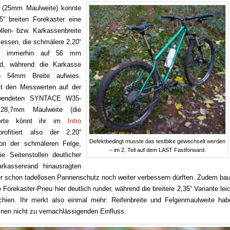
 (25mm Maulweite) konnte
5“ breiten Forekaster eine
llen- bzw. Karkassenbreite
ssen, die schmälere 2,20“
m immerhin auf 56 mm
nd, während die Karkasse
ich 54mm Breite aufwies.
it den Messwerten auf der
rwendeten SYNTACE W35-
28,7mm Maulweite (die
erte könnt ihr im
Intro
rofitiert also der 2,20“
Defektbedingt musste das testbike gewechselt werden
on der schmäleren Felge,
– im 2. Teil auf dem LAST Fastforward.
e Seitenstollen deutlicher
rkassenrand hinausragten
r schon tadellosen Pannenschutz noch weiter verbessern dürften. Zudem bau
 Forekaster-Pneu hier deutlich runder, während die breitere 2,35“ Variante lei
schien. Ihr merkt also einmal mehr: Reifenbreite und Felgenmaulweite hab
inen nicht zu vernachlässigenden Einfluss.