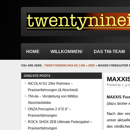
HOME
WILLKOMMEN!
DAS TNI-TEAM
YOU ARE HERE :
TWENTYNINEINCHES-DE.COM
»
29ER
» MAXXIS FOREKASTER E
JÜNGSTE POSTS
MAXXIS 
NICOLAI G1 29er Rahmen –
Posted by c_g o
Praxiserfahrungen (& Abschied)
TNI-de – Vorstellung von MiMüs
MAXXIS Forek
Abschiedsbike
(dazu bisher 
ONZA Porcupine 2.4″/2.6″ –
Nach den ers
Praxiserfahrungen
unser aktuel
ROCK SHOX ZEB Ultimate Federgabel –
des nördlich
Praxiserfahrungen