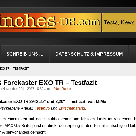
SCHREIB UNS …
DATENSCHUTZ & IMPRESSUM
XO TR – TESTFAZIT
Forekaster EXO TR – Testfazit
n November 20th, 2017 10:30 a.m. |
29er
,
Reifen
aster EXO TR 29×2,35“ und 2,20“ – Testfazit: von MiMü
erschienene Artikel:
Testintro
und
Zwischenstand
)
ten Eindrücken auf den staubtrockenen und felsigen Trails im Vinschgau h
les MAXXIS-Reifenpärchen direkt den Sprung in den feucht-matschigen Herb
en Alpenvorlandes gemacht.