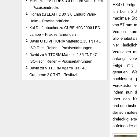
MiMü
zu
LEATT DBX 3.0 Enduro Vario-Helm
EX471 Felge
– Praxiseindrücke
ich beim 2,3
Florian
zu
LEATT DBX 3.0 Enduro Vario-
maximale Sto
Helm – Praxiseindrücke
von 57 mm me
Kai Diefenbacher
zu
CUBE HPA 2000 LED
Version ka
Lampe – Praxiserfahrungen
Stollenabsta
David U
zu
VITTORIA Martello 2,35 TNT 4C
hier ledigl
ISO-Tech Reifen – Praxiserfahrungen
Verglichen m
David
zu
VITTORIA Martello 2,35 TNT 4C
anfangs ve
ISO-Tech Reifen – Praxiserfahrungen
Felge mit 
David
zu
VITTORIA Agarro Trail 4C
genauen W
Graphene 2.0 TNT – Testfazit
nachlesen) p
Forekaster v
indem nun di
über den Ka
und den bishe
der schmalere
dreieckig er
aufeinander e