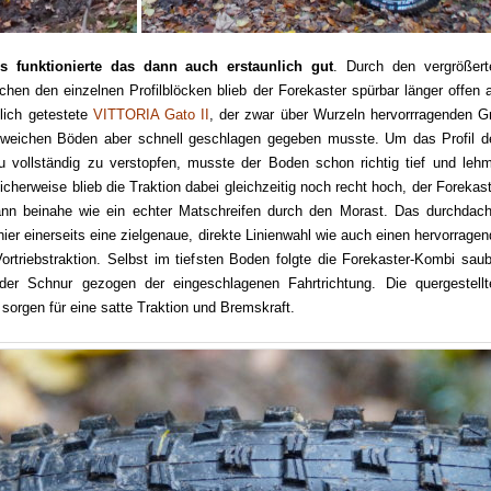
is funktionierte das dann auch erstaunlich gut
. Durch den vergrößert
hen den einzelnen Profilblöcken blieb der Forekaster spürbar länger offen a
lich getestete
VITTORIA Gato II
, der zwar über Wurzeln hervorrragenden Gr
i weichen Böden aber schnell geschlagen gegeben musste. Um das Profil d
vollständig zu verstopfen, musste der Boden schon richtig tief und lehm
licherweise blieb die Traktion dabei gleichzeitig noch recht hoch, der Forekas
ann beinahe wie ein echter Matschreifen durch den Morast. Das durchdach
 hier einerseits eine zielgenaue, direkte Linienwahl wie auch einen hervorrage
rtriebstraktion. Selbst im tiefsten Boden folgte die Forekaster-Kombi saub
er Schnur gezogen der eingeschlagenen Fahrtrichtung. Die quergestellt
 sorgen für eine satte Traktion und Bremskraft.