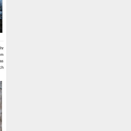
hr
im
as
ch