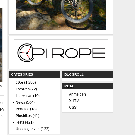
CATEGORIES
BLOGROLL
29er
(1.299)
b
META
Fatbikes
(22)
Anmelden
Interviews
(10)
XHTML
er
News
(564)
CSS
en
Pedelec
(18)
es
Plusbikes
(41)
Tests
(421)
Uncategorized
(133)