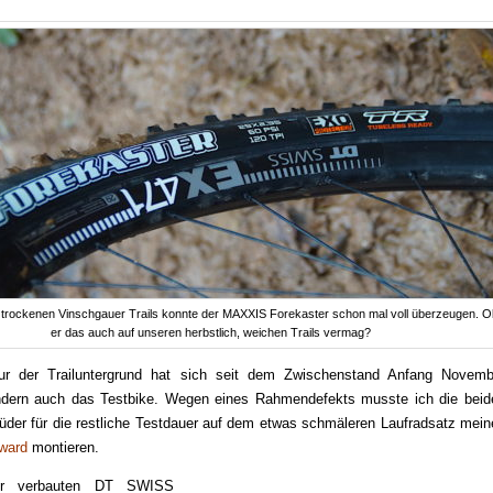
g, trockenen Vinschgauer Trails konnte der MAXXIS Forekaster schon mal voll überzeugen. O
er das auch auf unseren herbstlich, weichen Trails vermag?
ur der Trailuntergrund hat sich seit dem Zwischenstand Anfang Novemb
ndern auch das Testbike. Wegen eines Rahmendefekts musste ich die beid
üder für die restliche Testdauer auf dem etwas schmäleren Laufradsatz mein
ward
montieren.
er verbauten DT SWISS