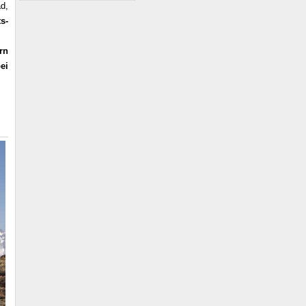
d,
s-
rn
ei