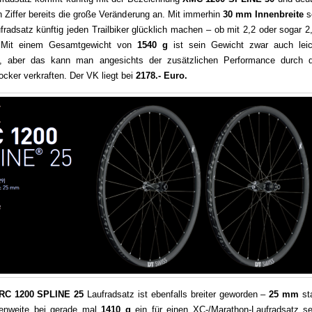
en Ziffer bereits die große Veränderung an. Mit immerhin
30 mm Innenbreite
so
fradsatz künftig jeden Trailbiker glücklich machen – ob mit 2,2 oder sogar 2
e. Mit einem Gesamtgewicht von
1540 g
ist sein Gewicht zwar auch leic
, aber das kann man angesichts der zusätzlichen Performance durch d
locker verkraften. Der VK liegt bei
2178.- Euro.
RC 1200 SPLINE 25
Laufradsatz ist ebenfalls breiter geworden –
25 mm
sta
enweite bei gerade mal
1410 g
ein für einen XC-/Marathon-Laufradsatz se