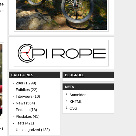
ze
er
CATEGORIES
BLOGROLL
29er
(1.299)
META
Fatbikes
(22)
Anmelden
Interviews
(10)
XHTML
News
(564)
CSS
Pedelec
(18)
Plusbikes
(41)
Tests
(421)
is
Uncategorized
(133)