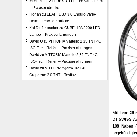
MiMü
zu
LEATT DBX 3.0 Enduro Vario-Helm
– Praxiseindrücke
Florian
zu
LEATT DBX 3.0 Enduro Vario-
Helm – Praxiseindrücke
Kai Diefenbacher
zu
CUBE HPA 2000 LED
Lampe – Praxiserfahrungen
David U
zu
VITTORIA Martello 2,35 TNT 4C
ISO-Tech Reifen – Praxiserfahrungen
David
zu
VITTORIA Martello 2,35 TNT 4C
ISO-Tech Reifen – Praxiserfahrungen
David
zu
VITTORIA Agarro Trail 4C
Graphene 2.0 TNT – Testfazit
Mit ihren
29 
DT-SWISS Ae
108 Naben
(
angekündigt