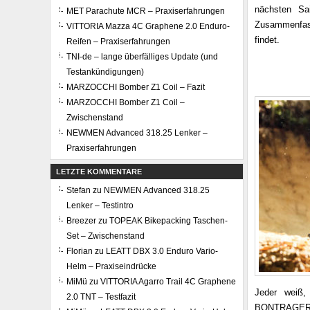
nächsten Sai
MET Parachute MCR – Praxiserfahrungen
Zusammenfass
VITTORIA Mazza 4C Graphene 2.0 Enduro-
findet.
Reifen – Praxiserfahrungen
TNI-de – lange überfälliges Update (und
Testankündigungen)
MARZOCCHI Bomber Z1 Coil – Fazit
MARZOCCHI Bomber Z1 Coil –
Zwischenstand
NEWMEN Advanced 318.25 Lenker –
Praxiserfahrungen
LETZTE KOMMENTARE
Stefan
zu
NEWMEN Advanced 318.25
Lenker – Testintro
Breezer
zu
TOPEAK Bikepacking Taschen-
Set – Zwischenstand
Florian
zu
LEATT DBX 3.0 Enduro Vario-
Helm – Praxiseindrücke
MiMü
zu
VITTORIA Agarro Trail 4C Graphene
Jeder weiß,
2.0 TNT – Testfazit
BONTRAGER 