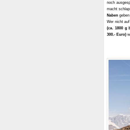
noch ausgespr
macht schla
Naben
geben 
Wer nicht au
(ca. 1800 g 
300.- Euro)
we