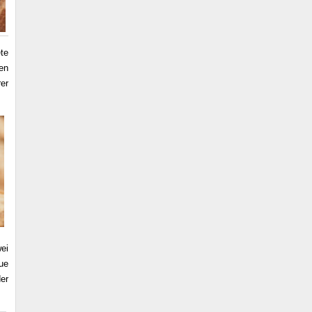
te
en
er
ei
ue
er