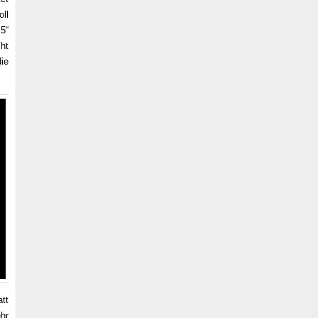
ll
,5“
ht
ie
tt
hr