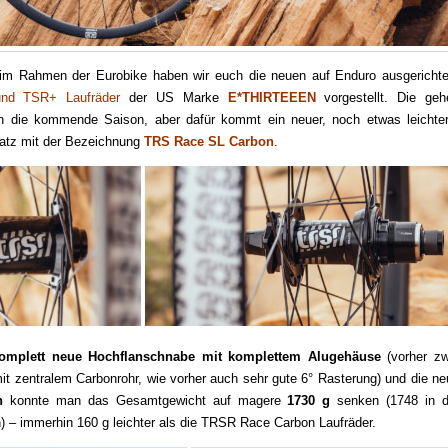
 im Rahmen der Eurobike haben wir euch die neuen auf Enduro ausgerichte
nd TSR+ Laufräder
der US Marke
E*THIRTEEEN
vorgestellt. Die geh
in die kommende Saison, aber dafür kommt ein neuer, noch etwas leichter
satz mit der Bezeichnung
TRS Race SL Carbon
.
omplett neue Hochflanschnabe mit komplettem Alugehäuse
(vorher zw
it zentralem Carbonrohr, wie vorher auch sehr gute 6° Rasterung) und die ne
n
konnte man das Gesamtgewicht auf magere
1730 g
senken (1748 in d
) – immerhin 160 g leichter als die TRSR Race Carbon Laufräder.