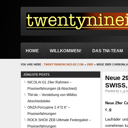
HOME
WILLKOMMEN!
DAS TNI-TEAM
YOU ARE HERE :
TWENTYNINEINCHES-DE.COM
»
29ER
» NEUE 29ER CARBONLA
JÜNGSTE POSTS
Neue 2
NICOLAI G1 29er Rahmen –
SWISS,
Praxiserfahrungen (& Abschied)
Posted by c_g o
TNI-de – Vorstellung von MiMüs
Abschiedsbike
Neue 29er C
ONZA Porcupine 2.4″/2.6″ –
c_g
Praxiserfahrungen
Laufräder un
ROCK SHOX ZEB Ultimate Federgabel –
vornehmen ka
Praxiserfahrungen