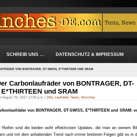
SCHREIB UNS …
DATENSCHUTZ & IMPRESSUM
UFRÄDER VON BONTRAGER, DT-SWISS, E*THIRTEEN UND SRAM
9er Carbonlaufräder von BONTRAGER, DT-
 E*THIRTEEN und SRAM
n August 7th, 2017 12:00 a.m. |
29er
,
Laufräder
,
News
,
Vorschau
arbonlaufräder von BONTRAGER, DT-SWISS, E*THIRTEEN und SRAM: v
d Reifen sind die beiden wohl effektivsten Updates, die man an seinem Bi
nn und mit dem anhaltenden Trend nach immer breiteren Felgen gibt es in d