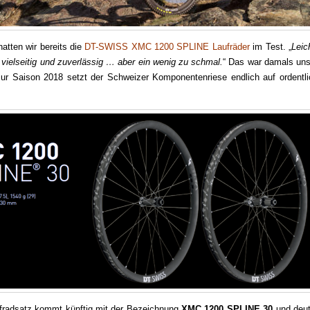
hatten wir bereits die
DT-SWISS XMC 1200 SPLINE Laufräder
im Test. „
Leic
f, vielseitig und zuverlässig … aber ein wenig zu schmal.
“ Das war damals uns
 zur Saison 2018 setzt der Schweizer Komponentenriese endlich auf ordentli
radsatz kommt künftig mit der Bezeichnung
XMC 1200 SPLINE 30
und deut