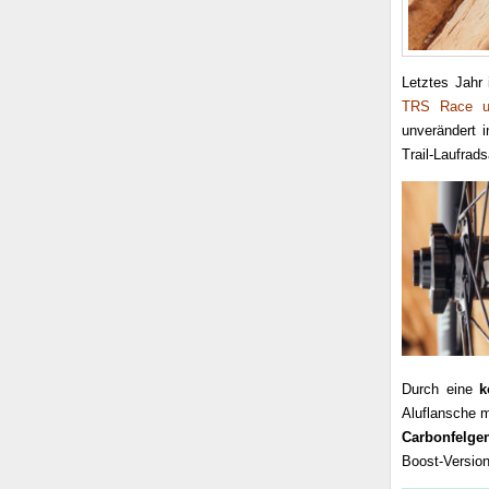
Letztes Jahr
TRS Race u
unverändert 
Trail-Laufrad
Durch eine
k
Aluflansche m
Carbonfelge
Boost-Version