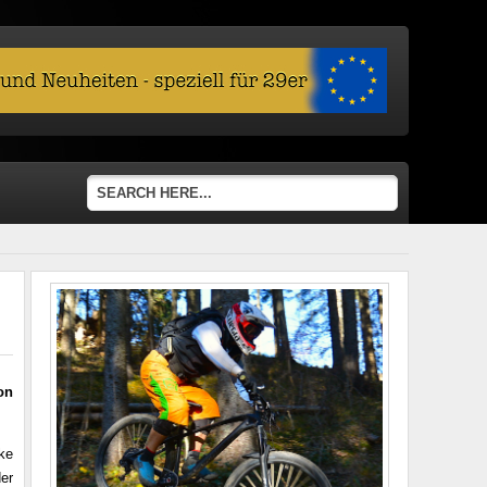
on
ke
er