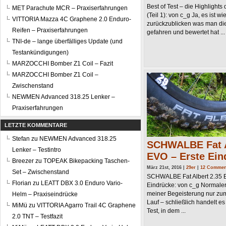
Best of Test – die Highlight
MET Parachute MCR – Praxiserfahrungen
(Teil 1): von c_g Ja, es ist w
VITTORIA Mazza 4C Graphene 2.0 Enduro-
zurückzublicken was man die
Reifen – Praxiserfahrungen
gefahren und bewertet hat ... .
TNI-de – lange überfälliges Update (und
Testankündigungen)
MARZOCCHI Bomber Z1 Coil – Fazit
MARZOCCHI Bomber Z1 Coil –
Zwischenstand
NEWMEN Advanced 318.25 Lenker –
Praxiserfahrungen
LETZTE KOMMENTARE
Stefan
zu
NEWMEN Advanced 318.25
SCHWALBE Fat A
Lenker – Testintro
EVO – Erste Ein
Breezer
zu
TOPEAK Bikepacking Taschen-
März 21st, 2016 |
29er
|
12 Commen
Set – Zwischenstand
SCHWALBE Fat Albert 2.35 
Florian
zu
LEATT DBX 3.0 Enduro Vario-
Eindrücke: von c_g Normaler
meiner Begeisterung nur zum 
Helm – Praxiseindrücke
Lauf – schließlich handelt es
MiMü
zu
VITTORIA Agarro Trail 4C Graphene
Test, in dem ...
2.0 TNT – Testfazit