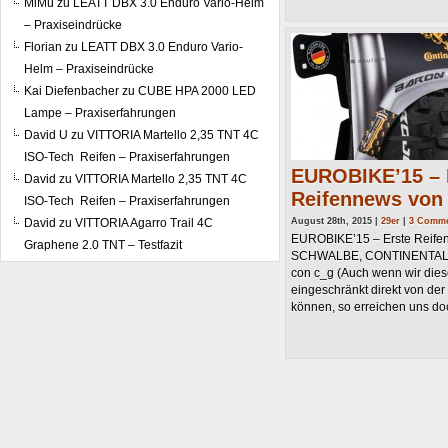
MiMü
zu
LEATT DBX 3.0 Enduro Vario-Helm
– Praxiseindrücke
Florian
zu
LEATT DBX 3.0 Enduro Vario-
Helm – Praxiseindrücke
Kai Diefenbacher
zu
CUBE HPA 2000 LED
Lampe – Praxiserfahrungen
David U
zu
VITTORIA Martello 2,35 TNT 4C
ISO-Tech Reifen – Praxiserfahrungen
EUROBIKE’15 – 
David
zu
VITTORIA Martello 2,35 TNT 4C
Reifennews von
ISO-Tech Reifen – Praxiserfahrungen
David
zu
VITTORIA Agarro Trail 4C
August 28th, 2015 |
29er
|
3 Comm
EUROBIKE’15 – Erste Reife
Graphene 2.0 TNT – Testfazit
SCHWALBE, CONTINENTAL,
con c_g (Auch wenn wir dies
eingeschränkt direkt von der
können, so erreichen uns doch