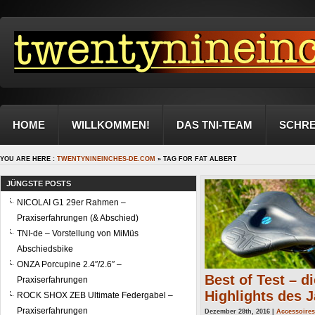
HOME
WILLKOMMEN!
DAS TNI-TEAM
SCHRE
YOU ARE HERE :
TWENTYNINEINCHES-DE.COM
» TAG FOR FAT ALBERT
JÜNGSTE POSTS
NICOLAI G1 29er Rahmen –
Praxiserfahrungen (& Abschied)
TNI-de – Vorstellung von MiMüs
Abschiedsbike
ONZA Porcupine 2.4″/2.6″ –
Best of Test – di
Praxiserfahrungen
Highlights des J
ROCK SHOX ZEB Ultimate Federgabel –
Praxiserfahrungen
Dezember 28th, 2016 |
Accessoires