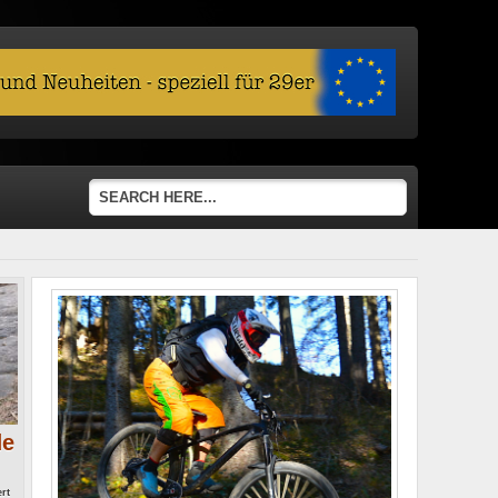
de
für
rt