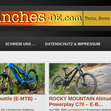
SCHREIB UNS …
DATENSCHUTZ & IMPRESSUM
uttle (E-MTB) –
ROCKY MOUNTAIN Altitu
Powerplay C70 – E-B...
für
|
29er
|
Kommentare deaktiviert
Juni 25th, 2018 |
Uncategorized
|
Kommentare deaktivie