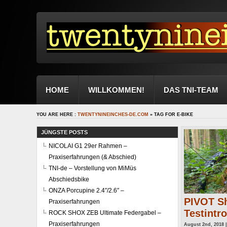
HOME
WILLKOMMEN!
DAS TNI-TEAM
YOU ARE HERE :
TWENTYNINEINCHES-DE.COM
» TAG FOR E-BIKE
JÜNGSTE POSTS
NICOLAI G1 29er Rahmen –
Praxiserfahrungen (& Abschied)
TNI-de – Vorstellung von MiMüs
Abschiedsbike
ONZA Porcupine 2.4″/2.6″ –
PIVOT Sh
Praxiserfahrungen
Testintro
ROCK SHOX ZEB Ultimate Federgabel –
Praxiserfahrungen
August 2nd, 2018 