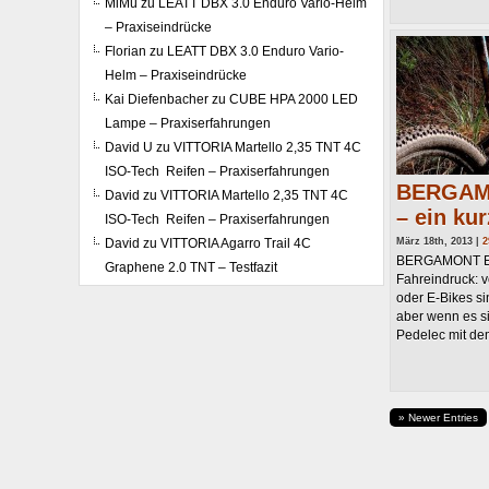
MiMü
zu
LEATT DBX 3.0 Enduro Vario-Helm
– Praxiseindrücke
Florian
zu
LEATT DBX 3.0 Enduro Vario-
Helm – Praxiseindrücke
Kai Diefenbacher
zu
CUBE HPA 2000 LED
Lampe – Praxiserfahrungen
David U
zu
VITTORIA Martello 2,35 TNT 4C
ISO-Tech Reifen – Praxiserfahrungen
BERGAMO
David
zu
VITTORIA Martello 2,35 TNT 4C
– ein kur
ISO-Tech Reifen – Praxiserfahrungen
David
zu
VITTORIA Agarro Trail 4C
März 18th, 2013 |
2
BERGAMONT E-L
Graphene 2.0 TNT – Testfazit
Fahreindruck: 
oder E-Bikes si
aber wenn es s
Pedelec mit dem
» Newer Entries