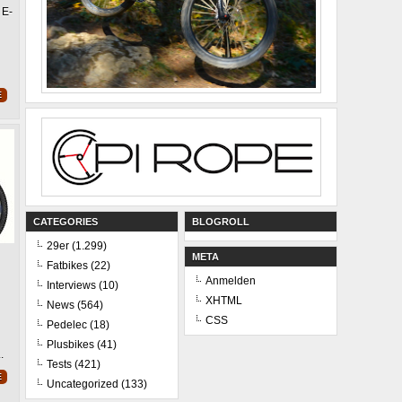
ROCKY
 E-
MOUNTAIN
Altitude
Powerplay
C70
–
E-
Bike
One-
Ride
Eindrücke
E
CATEGORIES
BLOGROLL
29er
(1.299)
META
Fatbikes
(22)
Anmelden
Interviews
(10)
XHTML
News
(564)
CSS
Pedelec
(18)
Plusbikes
(41)
.
Tests
(421)
E
Uncategorized
(133)