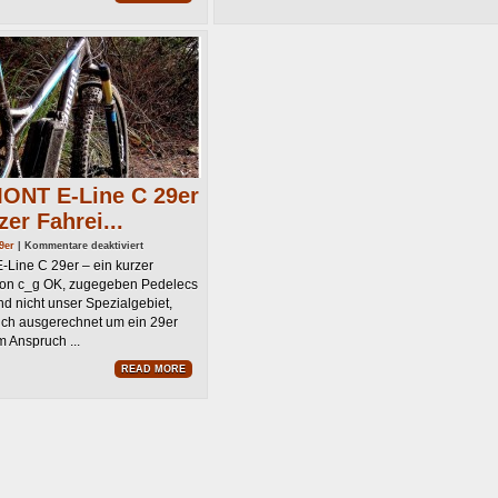
NT E-Line C 29er
zer Fahrei...
für
9er
|
Kommentare deaktiviert
BERGAMONT
ine C 29er – ein kurzer
E-
Line
von c_g OK, zugegeben Pedelecs
C
29er
nd nicht unser Spezialgebiet,
–
ich ausgerechnet um ein 29er
ein
kurzer
 Anspruch ...
Fahreindruck
READ MORE