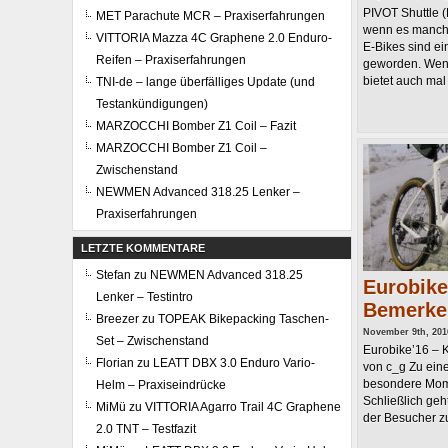
PIVOT Shuttle (
MET Parachute MCR – Praxiserfahrungen
wenn es manch e
VITTORIA Mazza 4C Graphene 2.0 Enduro-
E-Bikes sind ei
Reifen – Praxiserfahrungen
geworden. Wenn
bietet auch mal .
TNI-de – lange überfälliges Update (und
Testankündigungen)
MARZOCCHI Bomber Z1 Coil – Fazit
MARZOCCHI Bomber Z1 Coil –
Zwischenstand
NEWMEN Advanced 318.25 Lenker –
Praxiserfahrungen
LETZTE KOMMENTARE
Stefan
zu
NEWMEN Advanced 318.25
Eurobike
Lenker – Testintro
Bemerken
Breezer
zu
TOPEAK Bikepacking Taschen-
November 9th, 201
Set – Zwischenstand
Eurobike’16 – 
Florian
zu
LEATT DBX 3.0 Enduro Vario-
von c_g Zu ein
besondere Mom
Helm – Praxiseindrücke
Schließlich geh
MiMü
zu
VITTORIA Agarro Trail 4C Graphene
der Besucher zu
2.0 TNT – Testfazit