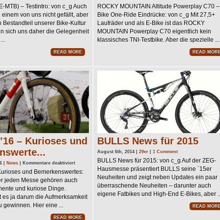
PIVOT
E-MTB) – Testintro: von c_g Auch
ROCKY MOUNTAIN Altitude Powerplay C70 –
Shuttle
(E-
inem von uns nicht gefällt, aber
Bike One-Ride Eindrücke: von c_g Mit 27,5+
MTB)
–
n Bestandteil unserer Bike-Kultur
Laufräder und als E-Bike ist das ROCKY
Testintro
 sich uns daher die Gelegenheit
MOUNTAIN Powerplay C70 eigentlich kein
..
klassisches TNI-Testbike. Aber die spezielle ...
READ MORE
READ MOR
’16 – Kurioses und
BULLS News für 2015
swerte...
August 6th, 2014 |
29er
|
1 Comment
BULLS News für 2015: von c_g Auf der ZEG-
für
6 |
News
|
Kommentare deaktiviert
Eurobike’16
Hausmesse präsentiert BULLS seine ´15er
Kurioses und Bemerkenswertes:
–
Neuheiten und zeigt neben Updates ein paar
Kurioses
er jeden Messe gehören auch
und
überraschende Neuheiten – darunter auch
Bemerkenswertes
ente und kuriose Dinge.
eigene Fatbikes und High-End E-Bikes, aber ..
t es ja darum die Aufmerksamkeit
 gewinnen. Hier eine ...
READ MOR
READ MORE