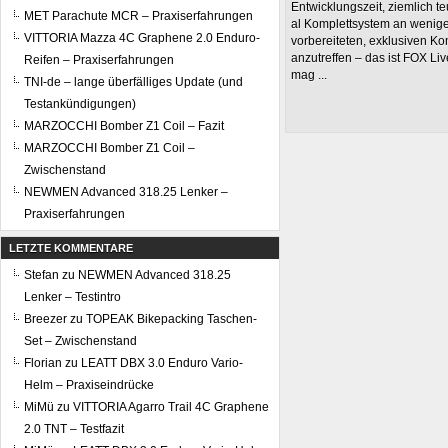
Entwicklungszeit, ziemlich te
MET Parachute MCR – Praxiserfahrungen
al Komplettsystem an wenige
VITTORIA Mazza 4C Graphene 2.0 Enduro-
vorbereiteten, exklusiven Ko
anzutreffen – das ist FOX Li
Reifen – Praxiserfahrungen
mag ...
TNI-de – lange überfälliges Update (und
Testankündigungen)
MARZOCCHI Bomber Z1 Coil – Fazit
MARZOCCHI Bomber Z1 Coil –
Zwischenstand
NEWMEN Advanced 318.25 Lenker –
Praxiserfahrungen
LETZTE KOMMENTARE
Stefan
zu
NEWMEN Advanced 318.25
Lenker – Testintro
Breezer
zu
TOPEAK Bikepacking Taschen-
Set – Zwischenstand
Florian
zu
LEATT DBX 3.0 Enduro Vario-
Helm – Praxiseindrücke
MiMü
zu
VITTORIA Agarro Trail 4C Graphene
2.0 TNT – Testfazit