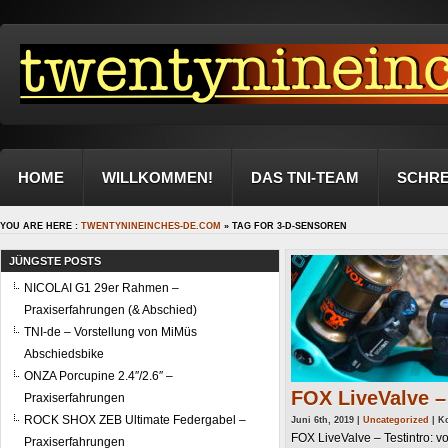
HOME
WILLKOMMEN!
DAS TNI-TEAM
SCHRE
YOU ARE HERE :
TWENTYNINEINCHES-DE.COM
» TAG FOR 3-D-SENSOREN
JÜNGSTE POSTS
NICOLAI G1 29er Rahmen –
Praxiserfahrungen (& Abschied)
TNI-de – Vorstellung von MiMüs
Abschiedsbike
ONZA Porcupine 2.4″/2.6″ –
FOX LiveValve –
Praxiserfahrungen
ROCK SHOX ZEB Ultimate Federgabel –
Juni 6th, 2019 |
Uncategorized
|
Ko
FOX LiveValve – Testintro: v
Praxiserfahrungen