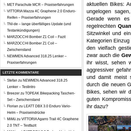
aktuellen Bikes: 
MET Parachute MCR – Praxiserfahrungen
ungelogen sagen
VITTORIA Mazza 4C Graphene 2.0 Enduro-
Reifen – Praxiserfahrungen
Gerade wenn e
TNI-de – lange überfälliges Update (und
regelrechten
Quan
Testankündigungen)
Sitzwinkel und ei
MARZOCCHI Bomber Z1 Coil – Fazit
Kategorien Einzug 
MARZOCCHI Bomber Z1 Coil –
den vielfach gest
Zwischenstand
zwar auch die
Gew
NEWMEN Advanced 318.25 Lenker –
ihr wisst, sehen 
Praxiserfahrungen
aggressiver gefah
LETZTE KOMMENTARE
und damit meist 
Stefan
zu
NEWMEN Advanced 318.25
durch die neuen Ge
Lenker – Testintro
Bikes, sehen wir d
Breezer
zu
TOPEAK Bikepacking Taschen-
guten Kompromiss 
Set – Zwischenstand
ihr dazu?
Florian
zu
LEATT DBX 3.0 Enduro Vario-
Helm – Praxiseindrücke
MiMü
zu
VITTORIA Agarro Trail 4C Graphene
2.0 TNT – Testfazit