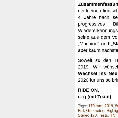
Zusammenfassu
der kleinen finni
4 Jahre nach sei
progressives
Wiedererkennungs
seine aus dem Voll
„Machine“ und „St
aber kaum nachst
Soweit zu den Te
2019. Wir wünsc
Wechsel ins Neu
2020 für uns so bri
RIDE ON,
c_g (mit Team)
Tags:
170 mm
,
2019
,
9
Full
,
Geometrie
,
Highli
Stereo 170
,
Tests
,
TNI