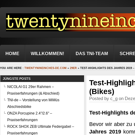
HOME
WILLKOMMEN!
DAS TNI-TEAM
SCHRE
YOU ARE HERE :
TWENTYNINEINCHES-DE.COM
»
29ER
» TEST-HIGHLIGHTS DES JAHRES 2019 – T
JÜNGSTE POSTS
Test-Highligh
NICOLAI G1 29er Rahmen –
(Bikes)
Praxiserfahrungen (& Abschied)
Posted by c_g on Deze
TNI-de – Vorstellung von MiMüs
Abschiedsbike
Test-Highlights de
ONZA Porcupine 2.4″/2.6″ –
Praxiserfahrungen
Bevor wir aber zu
ROCK SHOX ZEB Ultimate Federgabel –
Jahres 2019
komme
Praxiserfahrungen