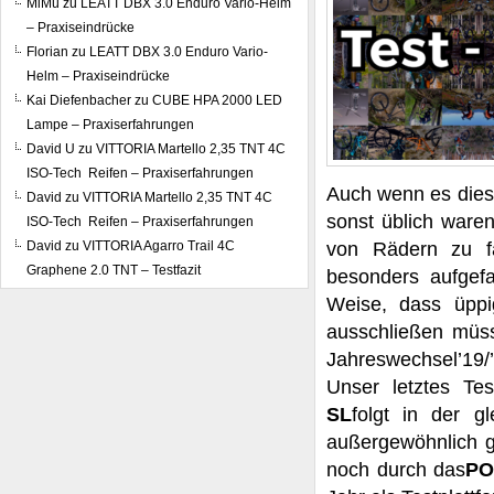
MiMü
zu
LEATT DBX 3.0 Enduro Vario-Helm
– Praxiseindrücke
Florian
zu
LEATT DBX 3.0 Enduro Vario-
Helm – Praxiseindrücke
Kai Diefenbacher
zu
CUBE HPA 2000 LED
Lampe – Praxiserfahrungen
David U
zu
VITTORIA Martello 2,35 TNT 4C
ISO-Tech Reifen – Praxiserfahrungen
Auch wenn es diese
David
zu
VITTORIA Martello 2,35 TNT 4C
sonst üblich ware
ISO-Tech Reifen – Praxiserfahrungen
David
zu
VITTORIA Agarro Trail 4C
von Rädern zu f
Graphene 2.0 TNT – Testfazit
besonders aufgefa
Weise, dass üppi
ausschließen müss
Jahreswechsel’19
Unser letztes Te
SL
folgt in der g
außergewöhnlich gu
noch durch das
PO