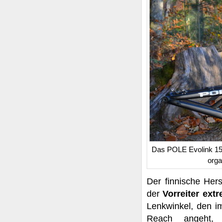
Das POLE Evolink 158
orga
Der finnische Hers
der
Vorreiter ext
Lenkwinkel, den i
Reach angeht, h