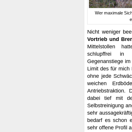
Wer maximale Siche
e
Nicht weniger be
Vortrieb und Bre
Mittelstollen h
schlupffrei in
Gegenanstiege im t
Limit des für mich
ohne jede Schwäch
weichen Erdböd
Antriebstraktion.
dabei tief mit 
Selbstreinigung an
sehr aussagekräfti
bedarf es schon 
sehr offene Profil