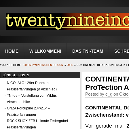
HOME
WILLKOMMEN!
DAS TNI-TEAM
SCHRE
YOU ARE HERE :
TWENTYNINEINCHES-DE.COM
»
29ER
» CONTINENTAL DER BARON PROJEKT II
JÜNGSTE POSTS
CONTINENTAL
NICOLAI G1 29er Rahmen –
ProTection 
Praxiserfahrungen (& Abschied)
Posted by c_g on Oktob
TNI-de – Vorstellung von MiMüs
Abschiedsbike
CONTINENTAL Der 
ONZA Porcupine 2.4″/2.6″ –
Zwischenstand: 
Praxiserfahrungen
ROCK SHOX ZEB Ultimate Federgabel –
Vor gerade mal 2
Praxiserfahrungen