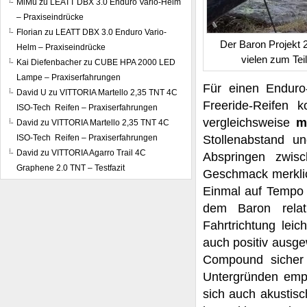
MiMü
zu
LEATT DBX 3.0 Enduro Vario-Helm
– Praxiseindrücke
Florian
zu
LEATT DBX 3.0 Enduro Vario-
Der Baron Projekt 2
Helm – Praxiseindrücke
vielen zum Tei
Kai Diefenbacher
zu
CUBE HPA 2000 LED
Lampe – Praxiserfahrungen
Für einen Endur
David U
zu
VITTORIA Martello 2,35 TNT 4C
Freeride-Reifen 
ISO-Tech Reifen – Praxiserfahrungen
vergleichsweise
m
David
zu
VITTORIA Martello 2,35 TNT 4C
ISO-Tech Reifen – Praxiserfahrungen
Stollenabstand u
David
zu
VITTORIA Agarro Trail 4C
Abspringen zwisc
Graphene 2.0 TNT – Testfazit
Geschmack merklich
Einmal auf Tempo 
dem Baron relat
Fahrtrichtung leic
auch positiv ausgew
Compound sicher 
Untergründen emp
sich auch akustisc