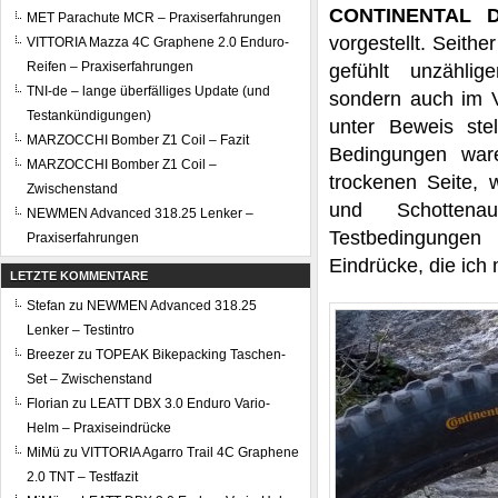
CONTINENTAL D
MET Parachute MCR – Praxiserfahrungen
vorgestellt. Seithe
VITTORIA Mazza 4C Graphene 2.0 Enduro-
Reifen – Praxiserfahrungen
gefühlt unzählig
TNI-de – lange überfälliges Update (und
sondern auch im 
Testankündigungen)
unter Beweis st
MARZOCCHI Bomber Z1 Coil – Fazit
Bedingungen ware
MARZOCCHI Bomber Z1 Coil –
trockenen Seite, 
Zwischenstand
und Schottena
NEWMEN Advanced 318.25 Lenker –
Testbedingungen
Praxiserfahrungen
Eindrücke, die ich
LETZTE KOMMENTARE
Stefan
zu
NEWMEN Advanced 318.25
Lenker – Testintro
Breezer
zu
TOPEAK Bikepacking Taschen-
Set – Zwischenstand
Florian
zu
LEATT DBX 3.0 Enduro Vario-
Helm – Praxiseindrücke
MiMü
zu
VITTORIA Agarro Trail 4C Graphene
2.0 TNT – Testfazit