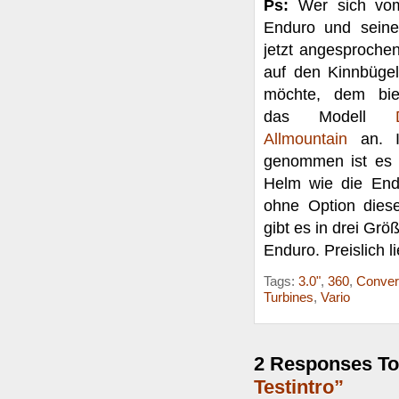
Ps:
Wer sich vo
Enduro und seine
jetzt angesprochen
auf den Kinnbügel
möchte, dem bie
das Modell
Allmountain
an. I
genommen ist es 
Helm wie die End
ohne Option dies
gibt es in drei Gr
Enduro. Preislich l
Tags:
3.0"
,
360
,
Convert
Turbines
,
Vario
2 Responses T
Testintro”