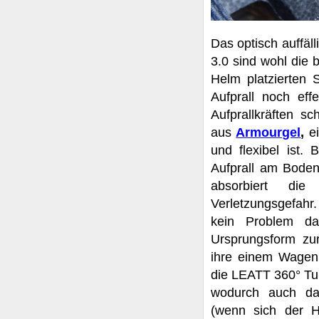
Das optisch auffäll
3.0 sind wohl die 
Helm platzierten 
Aufprall noch eff
Aufprallkräften s
aus
Armourgel
,
e
und flexibel ist.
Aufprall am Boden 
absorbiert die
Verletzungsgefahr
kein Problem da
Ursprungsform zu
ihre einem Wagen
die LEATT 360° Tur
wodurch auch das
(wenn sich der He