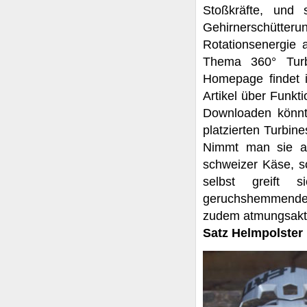
Stoßkräfte, und 
Gehirnerschütt
Rotationsenergie
Thema 360° Turb
Homepage findet i
Artikel über Funkti
Downloaden könnt
platzierten Turbi
Nimmt man sie a
schweizer Käse, so
selbst greift 
geruchshemmende 
zudem atmungsakti
Satz Helmpolster