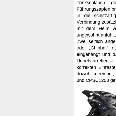
Trinkschlauch g
Führungszapfen pro
in die schlitza
Verbindung zusätzl
mit dem Helm ve
ungewohnt anfühlt,
Zwei seitlich ange
oder „Chinbar“
eingehängt und da
Hebels arretiert –
korrekten Einrast
downhill-geeigne
und CPSC1203 gete