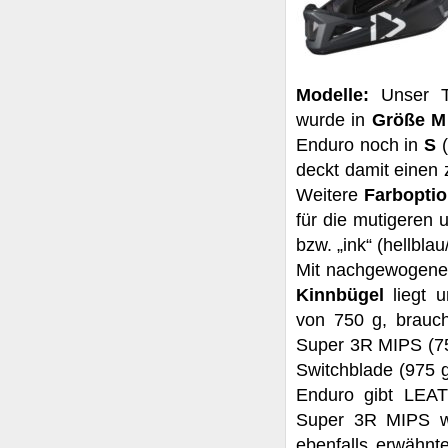
Modelle:
Unser T
wurde in
Größe 
Enduro noch in
S
deckt damit einen
Weitere
Farboptio
für die mutigeren 
bzw. „ink“ (hellblau
Mit nachgewogen
Kinnbügel
liegt 
von 750 g, brauch
Super 3R MIPS (75
Switchblade (975 g
Enduro gibt LE
Super 3R MIPS we
ebenfalls erwähn