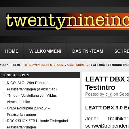
HOME
WILLKOMMEN!
DAS TNI-TEAM
SCHRE
YOU ARE HERE :
TWENTYNINEINCHES-DE.COM
»
ACCESSOIRES
» LEATT DBX 3.0 ENDURO VAR
JÜNGSTE POSTS
LEATT DBX 3
NICOLAI G1 29er Rahmen –
Testintro
Praxiserfahrungen (& Abschied)
Posted by c_g on Sept
TNI-de – Vorstellung von MiMüs
Abschiedsbike
LEATT DBX 3.0 En
ONZA Porcupine 2.4″/2.6″ –
Praxiserfahrungen
Jeder Trailbi
ROCK SHOX ZEB Ultimate Federgabel –
schweißtreibenden
Praxiserfahrungen