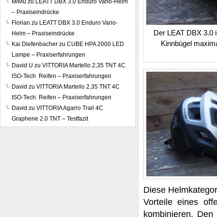
MiMü
zu
LEATT DBX 3.0 Enduro Vario-Helm
– Praxiseindrücke
Florian
zu
LEATT DBX 3.0 Enduro Vario-
Der LEAT DBX 3.0 is
Helm – Praxiseindrücke
Kinnbügel maximal
Kai Diefenbacher
zu
CUBE HPA 2000 LED
Lampe – Praxiserfahrungen
David U
zu
VITTORIA Martello 2,35 TNT 4C
ISO-Tech Reifen – Praxiserfahrungen
David
zu
VITTORIA Martello 2,35 TNT 4C
ISO-Tech Reifen – Praxiserfahrungen
David
zu
VITTORIA Agarro Trail 4C
Graphene 2.0 TNT – Testfazit
Diese Helmkategor
Vorteile eines of
kombinieren. Den 