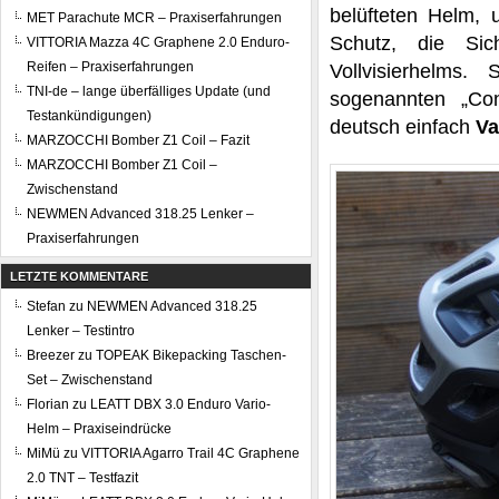
belüfteten Helm,
MET Parachute MCR – Praxiserfahrungen
Schutz, die Sic
VITTORIA Mazza 4C Graphene 2.0 Enduro-
Reifen – Praxiserfahrungen
Vollvisierhelms
TNI-de – lange überfälliges Update (und
sogenannten „Co
Testankündigungen)
deutsch einfach
Va
MARZOCCHI Bomber Z1 Coil – Fazit
MARZOCCHI Bomber Z1 Coil –
Zwischenstand
NEWMEN Advanced 318.25 Lenker –
Praxiserfahrungen
LETZTE KOMMENTARE
Stefan
zu
NEWMEN Advanced 318.25
Lenker – Testintro
Breezer
zu
TOPEAK Bikepacking Taschen-
Set – Zwischenstand
Florian
zu
LEATT DBX 3.0 Enduro Vario-
Helm – Praxiseindrücke
MiMü
zu
VITTORIA Agarro Trail 4C Graphene
2.0 TNT – Testfazit