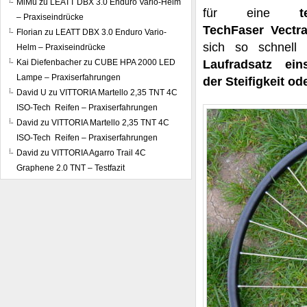
MiMü
zu
LEATT DBX 3.0 Enduro Vario-Helm
für eine
– Praxiseindrücke
TechFaser Vect
Florian
zu
LEATT DBX 3.0 Enduro Vario-
sich so schnell
Helm – Praxiseindrücke
Kai Diefenbacher
zu
CUBE HPA 2000 LED
Laufradsatz e
Lampe – Praxiserfahrungen
der Steifigkeit ode
David U
zu
VITTORIA Martello 2,35 TNT 4C
ISO-Tech Reifen – Praxiserfahrungen
David
zu
VITTORIA Martello 2,35 TNT 4C
ISO-Tech Reifen – Praxiserfahrungen
David
zu
VITTORIA Agarro Trail 4C
Graphene 2.0 TNT – Testfazit