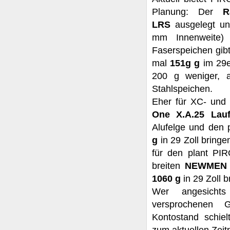
Planung: Der
R
LRS
ausgelegt un
mm Innenweite)
Faserspeichen gib
mal
151g g
im 29e
200 g weniger, 
Stahlspeichen.
Eher für XC- und
One X.A.25 Lauf
Alufelge und den 
g
in 29 Zoll bringe
für den plant PI
breiten
NEWMEN C
1060 g
in 29 Zoll b
Wer angesichts
versprochenen 
Kontostand schie