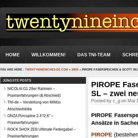
HOME
WILLKOMMEN!
DAS TNI-TEAM
SCHRE
YOU ARE HERE :
TWENTYNINEINCHES-DE.COM
»
29ER
» PIROPE FASERSPEICHEN & SCOTT SI
JÜNGSTE POSTS
PIROPE Fase
NICOLAI G1 29er Rahmen –
SL – zwei ne
Praxiserfahrungen (& Abschied)
Posted by c_g on Mai 1
TNI-de – Vorstellung von MiMüs
Abschiedsbike
PIROPE Faserspe
ONZA Porcupine 2.4″/2.6″ –
Ansätze in Sache
Praxiserfahrungen
ROCK SHOX ZEB Ultimate Federgabel –
PIROPE
(bestehen
Praxiserfahrungen