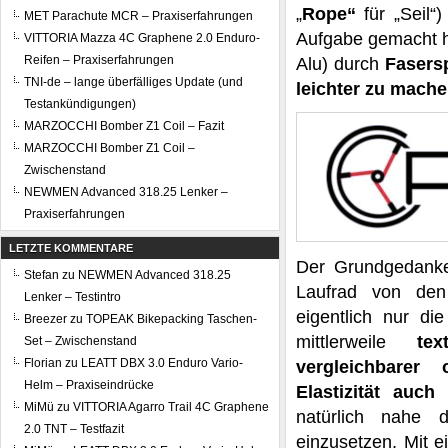
„
Rope“
für „Seil“)
MET Parachute MCR – Praxiserfahrungen
Aufgabe gemacht ha
VITTORIA Mazza 4C Graphene 2.0 Enduro-
Reifen – Praxiserfahrungen
Alu) durch
Fasers
TNI-de – lange überfälliges Update (und
leichter zu mach
Testankündigungen)
MARZOCCHI Bomber Z1 Coil – Fazit
MARZOCCHI Bomber Z1 Coil –
Zwischenstand
NEWMEN Advanced 318.25 Lenker –
Praxiserfahrungen
LETZTE KOMMENTARE
Der Grundgedanke
Stefan
zu
NEWMEN Advanced 318.25
Laufrad von den
Lenker – Testintro
eigentlich nur die
Breezer
zu
TOPEAK Bikepacking Taschen-
mittlerweile
te
Set – Zwischenstand
Florian
zu
LEATT DBX 3.0 Enduro Vario-
vergleichbarer
Helm – Praxiseindrücke
Elastizität auch
MiMü
zu
VITTORIA Agarro Trail 4C Graphene
natürlich nahe
2.0 TNT – Testfazit
einzusetzen. Mit e