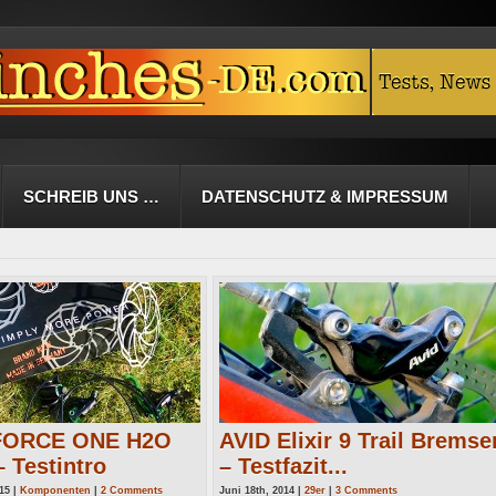
SCHREIB UNS …
DATENSCHUTZ & IMPRESSUM
FORCE ONE H2O
AVID Elixir 9 Trail Bremse
 Testintro
– Testfazit...
15 |
Komponenten
|
2 Comments
Juni 18th, 2014 |
29er
|
3 Comments