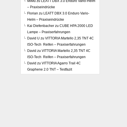
MiMü
zu
LEATT DBX 3.0 Enduro Vario-Helm
– Praxiseindrücke
Florian
zu
LEATT DBX 3.0 Enduro Vario-
Helm – Praxiseindrücke
Kai Diefenbacher
zu
CUBE HPA 2000 LED
Lampe – Praxiserfahrungen
David U
zu
VITTORIA Martello 2,35 TNT 4C
ISO-Tech Reifen – Praxiserfahrungen
David
zu
VITTORIA Martello 2,35 TNT 4C
ISO-Tech Reifen – Praxiserfahrungen
David
zu
VITTORIA Agarro Trail 4C
Graphene 2.0 TNT – Testfazit