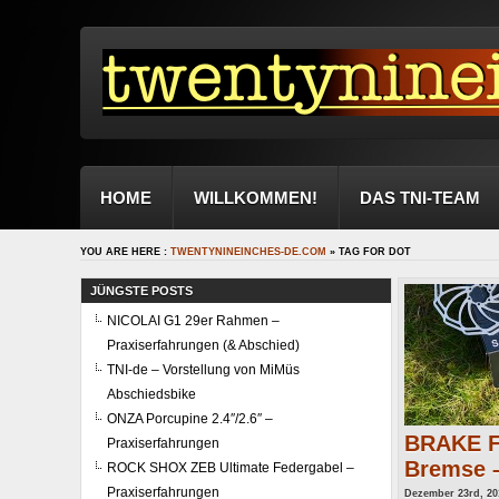
HOME
WILLKOMMEN!
DAS TNI-TEAM
YOU ARE HERE :
TWENTYNINEINCHES-DE.COM
» TAG FOR DOT
JÜNGSTE POSTS
NICOLAI G1 29er Rahmen –
Praxiserfahrungen (& Abschied)
TNI-de – Vorstellung von MiMüs
Abschiedsbike
ONZA Porcupine 2.4″/2.6″ –
BRAKE 
Praxiserfahrungen
Bremse –
ROCK SHOX ZEB Ultimate Federgabel –
Praxiserfahrungen
Dezember 23rd, 20