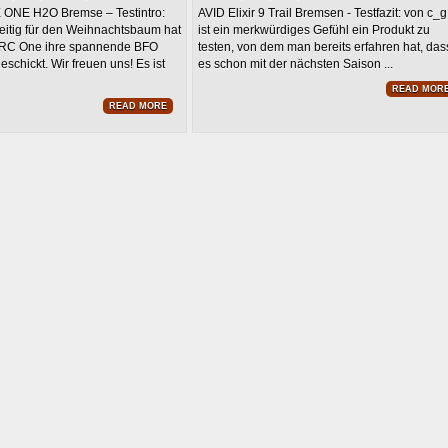
NE H2O Bremse – Testintro:
AVID Elixir 9 Trail Bremsen - Testfazit: von c_
eitig für den Weihnachtsbaum hat
ist ein merkwürdiges Gefühl ein Produkt zu
RC One ihre spannende BFO
testen, von dem man bereits erfahren hat, das
schickt. Wir freuen uns! Es ist
es schon mit der nächsten Saison ...
READ MOR
READ MORE