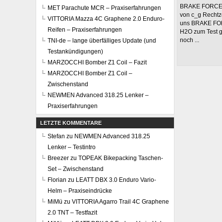
BRAKE FORCE O
MET Parachute MCR – Praxiserfahrungen
von c_g Rechtz
VITTORIA Mazza 4C Graphene 2.0 Enduro-
uns BRAKE FO
Reifen – Praxiserfahrungen
H2O zum Test ge
noch ...
TNI-de – lange überfälliges Update (und
Testankündigungen)
MARZOCCHI Bomber Z1 Coil – Fazit
MARZOCCHI Bomber Z1 Coil –
Zwischenstand
NEWMEN Advanced 318.25 Lenker –
Praxiserfahrungen
LETZTE KOMMENTARE
Stefan
zu
NEWMEN Advanced 318.25
Lenker – Testintro
Breezer
zu
TOPEAK Bikepacking Taschen-
Set – Zwischenstand
Florian
zu
LEATT DBX 3.0 Enduro Vario-
Helm – Praxiseindrücke
MiMü
zu
VITTORIA Agarro Trail 4C Graphene
2.0 TNT – Testfazit