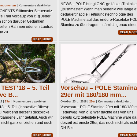
NEWS
NEWS – POLE bringt CNC-gefrästes Trailbike
–
für
mponenten
|
Kommentare deaktiviert
POLE
INTEND
„Bushmaster“ Wenn man bedenkt wie lange e
ENTS Stiffmaster Steuersatz-
bringt
COMPONENTS
CNC-
gedauert hat die Fertigungstechnologie des
Stiffmaster
ce Trail Vorbau): von c_g Jeder
gefrästes
Steuersatz-
POLE Machine auf das Enduro-Racebike PO
Trailbike
Oberteil
ch schon darüber Gedanken
„Bushma
(&
Stamina zu übertragen – nämlich genau einen 
eif ein Rahmen oder ein Laufrad
Grace
Trail
e zu ...
READ MOR
Vorbau)
READ MORE
TEST’18 – 5. Teil
Vorschau – POLE Stamina
ve B...
29er mit 180/180 mm...
für
für
18 |
29er
|
Kommentare deaktiviert
Oktober 23rd, 2018 |
29er
|
Kommentare deaktiviert
BEST
Vors
 – 5. Teil (Innovative Bikes):
Vorschau – POLE Stamina 29er mit 180/180 
of
–
TEST’18
POL
ll werdend derzeit Rückblicke
Federweg: von c_g Wer dachte das von uns
–
Stam
5.
29er
rgangene Jahr getätigt. Auch wir
bereits kurz getestete POLE Machine wäre da
Teil
mit
 nicht ganz entziehen und euch
derzeit extremste 29er, das noch nicht als ech
(Innovative
180/
Bikes)
mm
DH-Bike ...
Fede
READ MORE
READ MOR