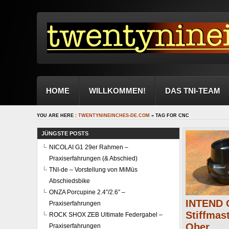
HOME
WILLKOMMEN!
DAS TNI-TEAM
YOU ARE HERE :
TWENTYNINEINCHES-DE.COM
» TAG FOR CNC
JÜNGSTE POSTS
NICOLAI G1 29er Rahmen –
Praxiserfahrungen (& Abschied)
TNI-de – Vorstellung von MiMüs
Abschiedsbike
ONZA Porcupine 2.4″/2.6″ –
INTEND
Praxiserfahrungen
Stiffmas
ROCK SHOX ZEB Ultimate Federgabel –
Ober...
Praxiserfahrungen