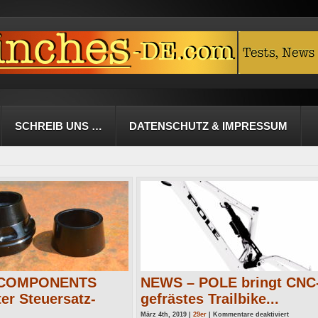
SCHREIB UNS …
DATENSCHUTZ & IMPRESSUM
 COMPONENTS
NEWS – POLE bringt CNC
ter Steuersatz-
gefrästes Trailbike...
für
März 4th, 2019 |
29er
|
Kommentare deaktiviert