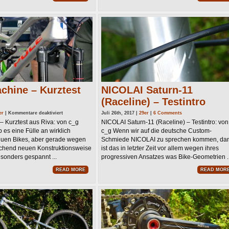
hine – Kurztest
NICOLAI Saturn-11
(Raceline) – Testintro
für
er
|
Kommentare deaktiviert
Juli 26th, 2017 |
29er
|
6 Comments
POLE
 Kurztest aus Riva: von c_g
NICOLAI Saturn-11 (Raceline) – Testintro: von
Machine
–
 es eine Fülle an wirklich
c_g Wenn wir auf die deutsche Custom-
Kurztest
aus
uen Bikes, aber gerade wegen
Schmiede NICOLAI zu sprechen kommen, da
Riva
chend neuen Konstruktionsweise
ist das in letzter Zeit vor allem wegen ihres
sonders gespannt ...
progressiven Ansatzes was Bike-Geometrien ..
READ MORE
READ MOR