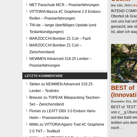
MET Parachute MCR – Praxiserfahrungen
Mai 13th, 2019 |
Ko
INTEND COMPON
VITTORIA Mazza 4C Graphene 2.0 Enduro-
Oberteil (& Gra
Reifen – Praxiserfahrungen
von uns hat si
TNI-de – lange überfälliges Update (und
gemacht, wie st
Testankündigungen)
ist, aber ich wag
MARZOCCHI Bomber Z1 Coil – Fazit
MARZOCCHI Bomber Z1 Coil –
Zwischenstand
NEWMEN Advanced 318.25 Lenker –
Praxiserfahrungen
LETZTE KOMMENTARE
Stefan
zu
NEWMEN Advanced 318.25
BEST of 
Lenker – Testintro
(Innovati
Breezer
zu
TOPEAK Bikepacking Taschen-
Dezember 21st, 20
Set – Zwischenstand
BEST of TEST’18
Florian
zu
LEATT DBX 3.0 Enduro Vario-
von c__g Übera
auf das bald ve
Helm – Praxiseindrücke
wollen uns dem
MiMü
zu
VITTORIA Agarro Trail 4C Graphene
noch ...
2.0 TNT – Testfazit