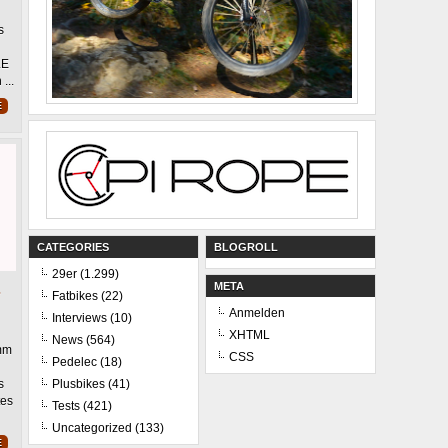
s
LE
ster“
...
E
CATEGORIES
BLOGROLL
29er
(1.299)
META
Fatbikes
(22)
Anmelden
Interviews
(10)
XHTML
News
(564)
chau
mm
CSS
Pedelec
(18)
E
ina
s
Plusbikes
(41)
tes
180
Tests
(421)
rweg
Uncategorized
(133)
E