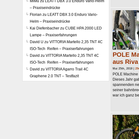
MiMü
zu
LEATT DBX 3.0 Enduro Vario-Helm
– Praxiseindrücke
Florian
zu
LEATT DBX 3.0 Enduro Vario-
Helm – Praxiseindrücke
Kai Diefenbacher
zu
CUBE HPA 2000 LED
Lampe – Praxiserfahrungen
David U
zu
VITTORIA Martello 2,35 TNT 4C
ISO-Tech Reifen – Praxiserfahrungen
POLE Mac
David
zu
VITTORIA Martello 2,35 TNT 4C
aus Riva
ISO-Tech Reifen – Praxiserfahrungen
David
zu
VITTORIA Agarro Trail 4C
Mai 25th, 2018 |
29
POLE Machine –
Graphene 2.0 TNT – Testfazit
Dieses Jahr gab
spannenden ne
seiner bahnbre
war ich ganz be