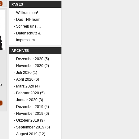
E
PAGES
Willkommen!
Das TNI-Team
Schreib uns …
Datenschutz &
Impressum
ARCHIVES
Dezember 2020
(5)
November 2020
(2)
news
Juli 2020
(1)
April 2020
(6)
H
ga
ke
März 2020
(4)
EY
Februar 2020
(5)
Januar 2020
(3)
E
Dezember 2019
(4)
November 2019
(6)
Oktober 2019
(9)
September 2019
(5)
August 2019
(12)