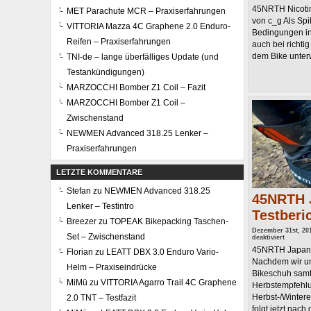
45NRTH Nicotine
MET Parachute MCR – Praxiserfahrungen
von c_g Als Spi
VITTORIA Mazza 4C Graphene 2.0 Enduro-
Bedingungen in 
Reifen – Praxiserfahrungen
auch bei richti
dem Bike unterw
TNI-de – lange überfälliges Update (und
Testankündigungen)
MARZOCCHI Bomber Z1 Coil – Fazit
MARZOCCHI Bomber Z1 Coil –
Zwischenstand
NEWMEN Advanced 318.25 Lenker –
Praxiserfahrungen
LETZTE KOMMENTARE
Stefan
zu
NEWMEN Advanced 318.25
45NRTH 
Lenker – Testintro
Testberi
Breezer
zu
TOPEAK Bikepacking Taschen-
Dezember 31st, 20
Set – Zwischenstand
für
deaktiviert
45NRTH
45NRTH Japanth
Florian
zu
LEATT DBX 3.0 Enduro Vario-
Japanth
–
Nachdem wir u
Testberi
Helm – Praxiseindrücke
Bikeschuh samt
MiMü
zu
VITTORIA Agarro Trail 4C Graphene
Herbstempfehlu
Herbst-/Winter
2.0 TNT – Testfazit
folgt jetzt nach 