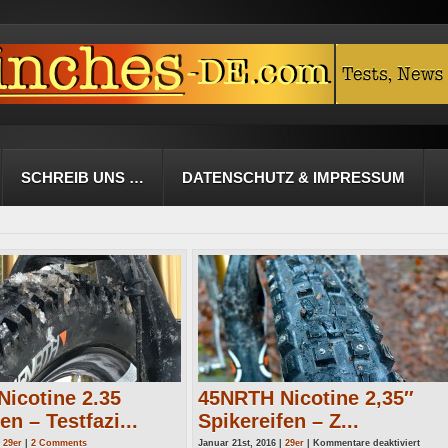
SCHREIB UNS …
DATENSCHUTZ & IMPRESSUM
icotine 2.35
45NRTH Nicotine 2,35″
en – Testfazi...
Spikereifen – Z...
für
|
29er
|
2 Comments
Januar 21st, 2016 |
29er
|
Kommentare deaktiviert