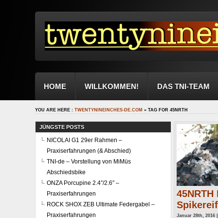
HOME
WILLKOMMEN!
DAS TNI-TEAM
YOU ARE HERE :
TWENTYNINEINCHES-DE.COM
» TAG FOR 45NRTH
JÜNGSTE POSTS
NICOLAI G1 29er Rahmen –
Praxiserfahrungen (& Abschied)
TNI-de – Vorstellung von MiMüs
Abschiedsbike
ONZA Porcupine 2.4″/2.6″ –
45NRTH N
Praxiserfahrungen
Spikereif
ROCK SHOX ZEB Ultimate Federgabel –
Praxiserfahrungen
Januar 28th, 2016 