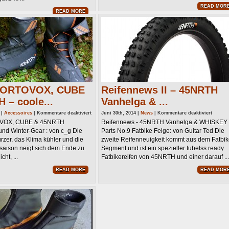
READ MOR
READ MORE
 ORTOVOX, CUBE
Reifennews II – 45NRTH
 – coole...
Vanhelga & ...
für
für
 |
Accessoires
|
Kommentare deaktiviert
Juni 30th, 2014 |
News
|
Kommentare deaktiviert
LUPINE,
Reifen
VOX, CUBE & 45NRTH
Reifennews - 45NRTH Vanhelga & WHISKEY
ORTOVOX,
II
CUBE
–
- und Winter-Gear : von c_g Die
Parts No.9 Fatbike Felge: von Guitar Ted Die
&
45NRT
45NRTH
Vanhel
zer, das Klima kühler und die
zweite Reifenneuigkeit kommt aus dem Fatbi
–
&
saison neigt sich dem Ende zu.
Segment und ist ein spezieller tubelss ready
cooles
WHYSK
Herbst-
Parts
ht, ...
Fatbikereifen von 45NRTH und einer darauf ...
und
No.9
Winter-
Fat
Gear
Felge
READ MORE
READ MOR