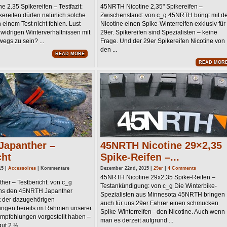
45NR
 2.35 Spikereifen – Testfazit:
45NRTH Nicotine 2,35" Spikereifen –
Nicoti
2,35″
kereifen dürfen natürlich solche
Zwischenstand: von c_g 45NRTH bringt mit 
Spiker
–
einem Test nicht fehlen. Lust
Nicotine einen Spike-Winterreifen exklusiv für
Zwisc
g widrigen Winterverhältnissen mit
29er. Spikereifen sind Spezialisten – keine
egs zu sein? ...
Frage. Und der 29er Spikereifen Nicotine von
den ...
READ MORE
READ MOR
Japanther –
45NRTH Nicotine 29×2,35
cht
Spike-Reifen –...
15 |
Accessoires
|
Kommentare
Dezember 22nd, 2015 |
29er
|
4 Comments
45NRTH Nicotine 29x2,35 Spike-Reifen –
er – Testbericht: von c_g
er
Testankündigung: von c_g Die Winterbike-
ns den 45NRTH Japanther
cht
Spezialisten aus Minnesota 45NRTH bringen
 der dazugehörigen
auch für uns 29er Fahrer einen schmucken
ngen bereits im Rahmen unserer
Spike-Winterreifen - den Nicotine. Auch wenn
empfehlungen vorgestellt haben –
man es derzeit aufgrund ...
gut 2 ½ ...