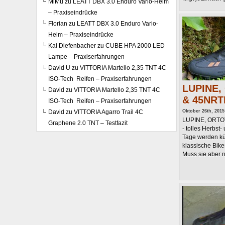
MiMü
zu
LEATT DBX 3.0 Enduro Vario-Helm
– Praxiseindrücke
Florian
zu
LEATT DBX 3.0 Enduro Vario-
Helm – Praxiseindrücke
Kai Diefenbacher
zu
CUBE HPA 2000 LED
Lampe – Praxiserfahrungen
David U
zu
VITTORIA Martello 2,35 TNT 4C
ISO-Tech Reifen – Praxiserfahrungen
LUPINE,
David
zu
VITTORIA Martello 2,35 TNT 4C
& 45NRTH
ISO-Tech Reifen – Praxiserfahrungen
David
zu
VITTORIA Agarro Trail 4C
Oktober 26th, 2015
LUPINE, ORTO
Graphene 2.0 TNT – Testfazit
- tolles Herbst
Tage werden kür
klassische Bike
Muss sie aber nic