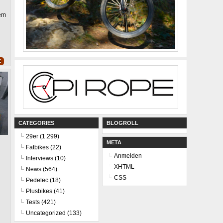
TH
ne
dem
eifen
henstand
E
CATEGORIES
BLOGROLL
29er
(1.299)
META
Fatbikes
(22)
Anmelden
Interviews
(10)
XHTML
News
(564)
CSS
Pedelec
(18)
Plusbikes
(41)
Tests
(421)
Uncategorized
(133)