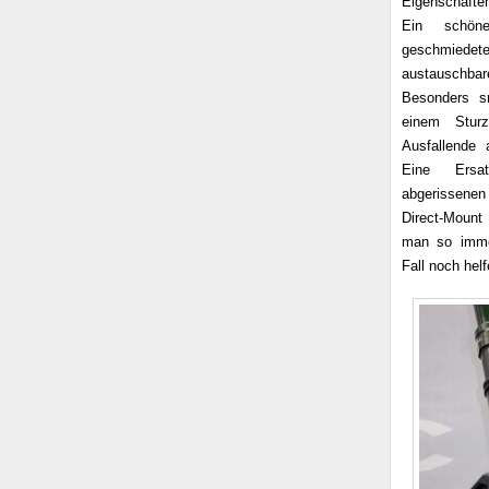
Eigenschafte
Ein schön
geschmie
austauschba
Besonders s
einem Stur
Ausfallende 
Eine Ersa
abgerissene
Direct-Mount 
man so imme
Fall noch hel