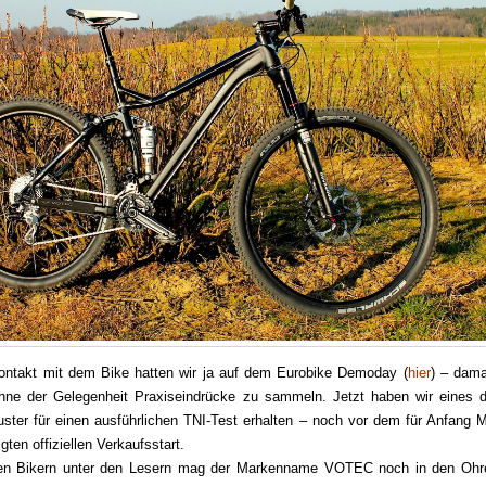
ontakt mit dem Bike hatten wir ja auf dem Eurobike Demoday (
hier
) – dama
ohne der Gelegenheit Praxiseindrücke zu sammeln. Jetzt haben wir eines d
ster für einen ausführlichen TNI-Test erhalten – noch vor dem für Anfang M
ten offiziellen Verkaufsstart.
en Bikern unter den Lesern mag der Markenname VOTEC noch in den Ohr