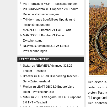
MET Parachute MCR – Praxiserfahrungen
VITTORIA Mazza 4C Graphene 2.0 Enduro-
Reifen – Praxiserfahrungen
TNI-de – lange überfälliges Update (und
Testankündigungen)
MARZOCCHI Bomber Z1 Coil – Fazit
MARZOCCHI Bomber Z1 Coil –
Zwischenstand
NEWMEN Advanced 318.25 Lenker –
Praxiserfahrungen
LETZTE KOMMENTARE
Stefan
zu
NEWMEN Advanced 318.25
Lenker – Testintro
Breezer
zu
TOPEAK Bikepacking Taschen-
Set – Zwischenstand
Den ersten K
Florian
zu
LEATT DBX 3.0 Enduro Vario-
leider noch 
Helm – Praxiseindrücke
ersten Testmu
MiMü
zu
VITTORIA Agarro Trail 4C Graphene
´14 angekündig
2.0 TNT – Testfazit
Den erfahren