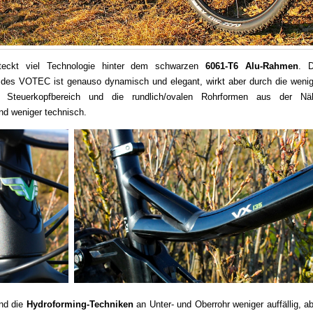
teckt viel Technologie hinter dem schwarzen
6061-T6 Alu-Rahmen
. D
des VOTEC ist genauso dynamisch und elegant, wirkt aber durch die wenig
n Steuerkopfbereich und die rundlich/ovalen Rohrformen aus der Nä
nd weniger technisch.
nd die
Hydroforming-Techniken
an Unter- und Oberrohr weniger auffällig, a