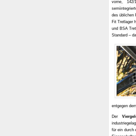
vorne, 142/
semiintegrie
des üblichen 
Fit Tretlager
und BSA Tret
Standard – d
entgegen dem 
Der
Viergel
industriegel
für ein durch