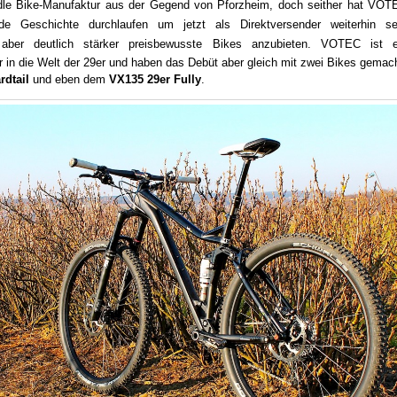
edle Bike-Manufaktur aus der Gegend von Pforzheim, doch seither hat VOT
de Geschichte durchlaufen um jetzt als Direktversender weiterhin se
 aber deutlich stärker preisbewusste Bikes anzubieten.
VOTEC ist e
r in die Welt der 29er und haben das Debüt aber gleich mit zwei Bikes gemac
rdtail
und eben dem
VX135 29er Fully
.