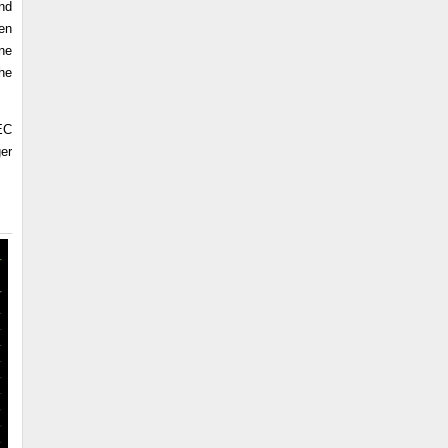
nd
en
ne
he
EC
ger