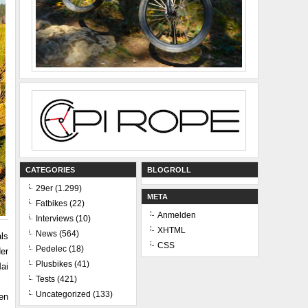
CATEGORIES
BLOGROLL
29er
(1.299)
META
Fatbikes
(22)
Anmelden
Interviews
(10)
XHTML
News
(564)
ls
CSS
Pedelec
(18)
er
Plusbikes
(41)
ai
Tests
(421)
Uncategorized
(133)
en