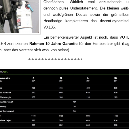
Oberflächen. Wirklich cool anzusehende u
dennoch pures Understatement. Die kleinen weiß
und weiß/grünen Decals sowie die grün-silber
Headbadge komplettieren das dezent-dynamisc
VX135.
Ein bemerkenswerter Aspekt ist noch, dass VOT
ER-zertifizierten
Rahmen 10 Jahre Garantie
für den Erstbesitzer gibt (La
aber das versteht sich wohl von selbst).
**************************************