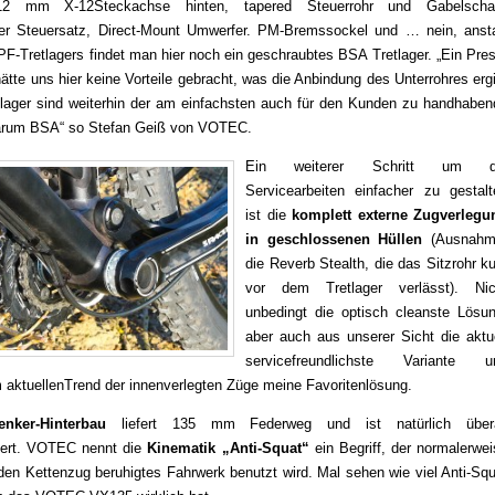
12 mm X-12Steckachse hinten, tapered Steuerrohr und Gabelschaf
rter Steuersatz, Direct-Mount Umwerfer. PM-Bremssockel und … nein, ansta
PF-Tretlagers findet man hier noch ein geschraubtes BSA Tretlager. „Ein Pre
 hätte uns hier keine Vorteile gebracht, was die Anbindung des Unterrohres erg
lager sind weiterhin der am einfachsten auch für den Kunden zu handhaben
arum BSA“ so Stefan Geiß von VOTEC.
Ein weiterer Schritt um d
Servicearbeiten einfacher zu gestalt
ist die
komplett externe Zugverlegu
in geschlossenen Hüllen
(Ausnahm
die Reverb Stealth, die das Sitzrohr k
vor dem Tretlager verlässt). Nic
unbedingt die optisch cleanste Lösun
aber auch aus unserer Sicht die aktue
servicefreundlichste Variante u
aktuellenTrend der innenverlegten Züge meine Favoritenlösung.
enker-Hinterbau
liefert 135 mm Federweg und ist natürlich übera
agert. VOTEC nennt die
Kinematik „Anti-Squat“
ein Begriff, der normalerwe
 den Kettenzug beruhigtes Fahrwerk benutzt wird. Mal sehen wie viel Anti-Sq