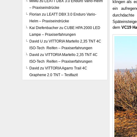
MiMü
zu
LEATT DBX 3.0 Enduro Vario-Helm
klingen als 
– Praxiseindrücke
ein aufregen
Florian
zu
LEATT DBX 3.0 Enduro Vario-
durchdachte
Helm – Praxiseindrücke
Späteinsteige
dem
VC19 Ha
Kai Diefenbacher
zu
CUBE HPA 2000 LED
Lampe – Praxiserfahrungen
David U
zu
VITTORIA Martello 2,35 TNT 4C
ISO-Tech Reifen – Praxiserfahrungen
David
zu
VITTORIA Martello 2,35 TNT 4C
ISO-Tech Reifen – Praxiserfahrungen
David
zu
VITTORIA Agarro Trail 4C
Graphene 2.0 TNT – Testfazit