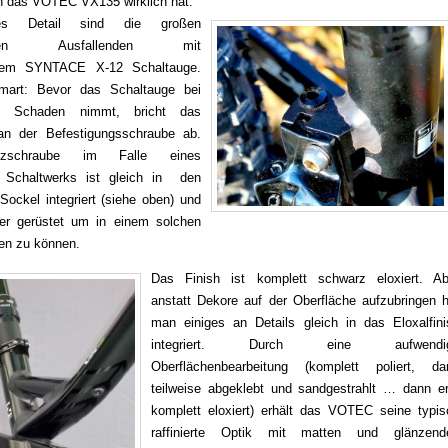
n das VOTEC VX135 wirklich hat.
es Detail sind die großen
deten Ausfallenden mit
rem SYNTACE X-12 Schaltauge.
mart: Bevor das Schaltauge bei
z Schaden nimmt, bricht das
an der Befestigungsschraube ab.
tzschraube im Falle eines
n Schaltwerks ist gleich in den
Sockel integriert (siehe oben) und
r gerüstet um in einem solchen
fen zu können.
Das Finish ist komplett schwarz eloxiert. Ab
anstatt Dekore auf der Oberfläche aufzubringen h
man einiges an Details gleich in das Eloxalfini
integriert. Durch eine aufwendi
Oberflächenbearbeitung (komplett poliert, da
teilweise abgeklebt und sandgestrahlt … dann er
komplett eloxiert) erhält das VOTEC seine typis
raffinierte Optik mit matten und glänzend