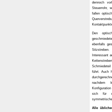
dennoch vor
Steuerrohr, 
fallen optis
Querverstre
Kontaktpunkt
Den optisc
geschmiedet
ebenfalls g
Sitzstreben.
Interessant 
Kettenstre
Schmiedeteil
führt. Auch 
durchgerechne
nachdem ke
Konfiguratio
sich für d
symmetrische
Alle üblich