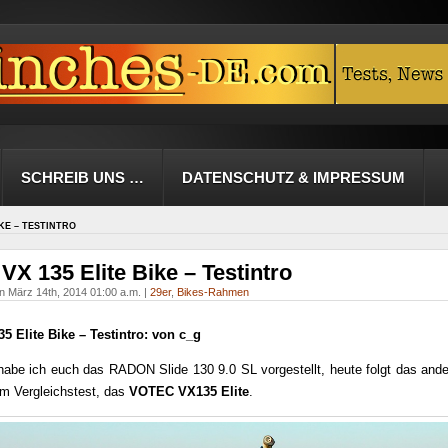
SCHREIB UNS …
DATENSCHUTZ & IMPRESSUM
IKE – TESTINTRO
X 135 Elite Bike – Testintro
n März 14th, 2014 01:00 a.m. |
29er
,
Bikes-Rahmen
 Elite Bike – Testintro: von c_g
habe ich euch das RADON Slide 130 9.0 SL vorgestellt, heute folgt das ande
m Vergleichstest, das
VOTEC VX135 Elite
.