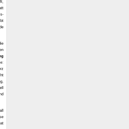
t,
tt
ss-
ibt
de
ie
en
ng
e:
urz
ht
g,
ll
nd
ll
ise
uat