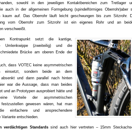
handen, sowohl in den jeweiligen Kontaktbereichen zum Tretlager u
wie auch in der allgemeinen Formgebung (spindelförmiges Oberrohr)aber s
ch kaum auf. Das Oberrohr läuft leicht geschwungen bis zum Sitzrohr. D
bung vom Oberrohr zum Sitzrohr ist ein eigenes Rohr und an beid
en verschweißt.
hen Kontrapunkt setzt die kantige,
e Umlenkwippe (zweiteilig) und die
eschmiedete Brücke am oberen Ende der
auch, dass VOTEC keine asymmetrischen
ben einsetzt, sondern beide an dem
 absenkt und dann parallel nach hinten
hier war die Aussage, dass man beides
t und an Prototypen ausprobiert hätte und
ine Vorteile der asymmetrischen
n festzustellen gewesen wären, hat man
ie einfachere und ansprechendere
 Variante entschieden.
en verdächtigen Standards
sind auch hier vertreten – 15mm Steckachs