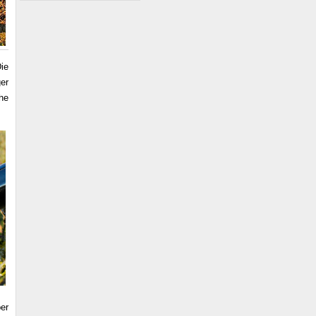
ie
er
he
ber