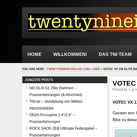
HOME
WILLKOMMEN!
DAS TNI-TEAM
YOU ARE HERE :
TWENTYNINEINCHES-DE.COM
»
29ER
» VOTEC VX 135 ELITE B
JÜNGSTE POSTS
VOTEC V
NICOLAI G1 29er Rahmen –
Posted by c_g o
Praxiserfahrungen (& Abschied)
TNI-de – Vorstellung von MiMüs
VOTEC VX 135
Abschiedsbike
Gestern erst 
ONZA Porcupine 2.4″/2.6″ –
Bike zu diese
Praxiserfahrungen
ROCK SHOX ZEB Ultimate Federgabel –
Praxiserfahrungen